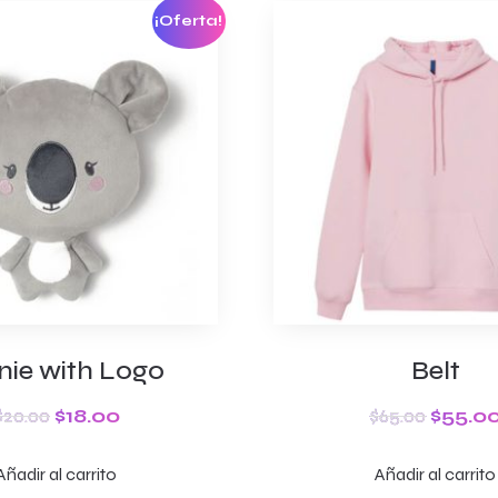
¡Oferta!
nie with Logo
Belt
$
20.00
$
18.00
$
65.00
$
55.0
Añadir al carrito
Añadir al carrito