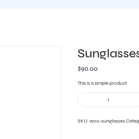
Sunglasse
$
90.00
This is a simple product.
SKU:
woo-sunglasses
Categ