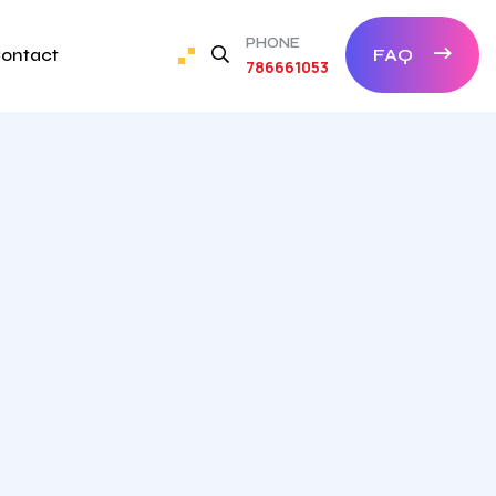
PHONE
ontact
FAQ
786661053