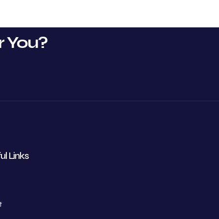
r You?
ul Links
t